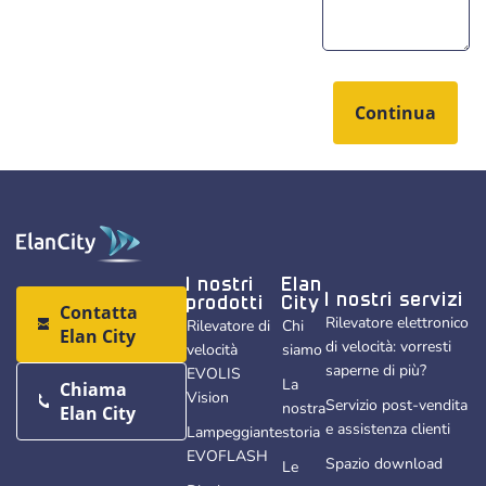
I nostri
Elan
I nostri servizi
prodotti
City
Contatta
Rilevatore elettronico
Rilevatore di
Chi
Elan City
di velocità: vorresti
velocità
siamo
saperne di più?
EVOLIS
La
Chiama
Vision
Servizio post-vendita
nostra
Elan City
e assistenza clienti
Lampeggiante
storia
EVOFLASH
Spazio download
Le