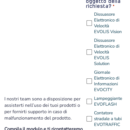
oggetto della
richiesta?
*
Dissuasore
Elettronico di
Velocità
EVOLIS Vision
Dissuasore
Elettronico di
Velocità
EVOLIS
Solution
Giornale
Elettronico di
Informazioni
EVOCITY
Lampeggiante
I nostri team sono a disposizione per
EVOFLASH
assisterti nell’uso dei tuoi prodotti o
per fornirti supporto in caso di
Contatore
malfunzionamento del prodotto.
stradale a tubi
EVOTRAFFIC
Compila il modulo e ti ricontatteremo