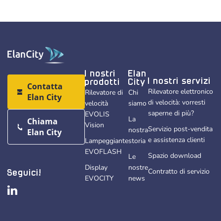
I nostri
Elan
I nostri servizi
prodotti
City
Contatta
Rilevatore elettronico
Rilevatore di
Chi
Elan City
di velocità: vorresti
velocità
siamo
saperne di più?
EVOLIS
La
Chiama
Vision
Servizio post-vendita
nostra
Elan City
e assistenza clienti
Lampeggiante
storia
EVOFLASH
Spazio download
Le
Display
nostre
Contratto di servizio
Seguici!
EVOCITY
news