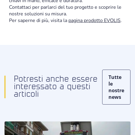
chiavi in mano, efficace e duratura.
Contattaci per parlarci del tuo progetto e scoprire le
nostre soluzioni su misura.
Per saperne di più, visita la
pagina prodotto E
VOLIS
.
Tutte
Potresti anche essere
le
interessato a questi
nostre
articoli
news