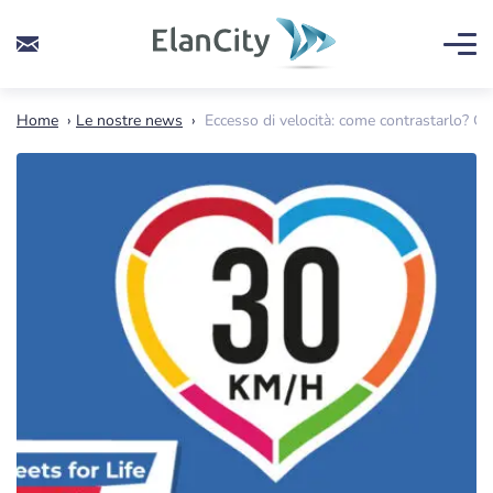
Home
›
Le nostre news
›
Eccesso di velocità: come contrastarlo? Qua