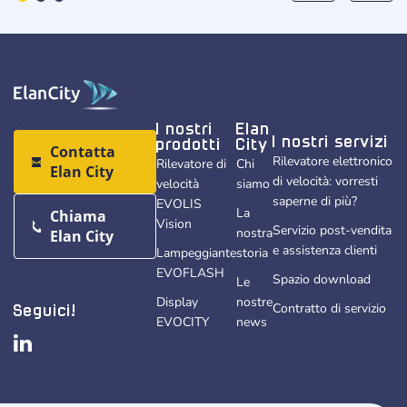
I nostri
Elan
I nostri servizi
prodotti
City
Contatta
Rilevatore elettronico
Rilevatore di
Chi
Elan City
di velocità: vorresti
velocità
siamo
saperne di più?
EVOLIS
La
Chiama
Vision
Servizio post-vendita
nostra
Elan City
e assistenza clienti
Lampeggiante
storia
EVOFLASH
Spazio download
Le
Display
nostre
Contratto di servizio
Seguici!
EVOCITY
news