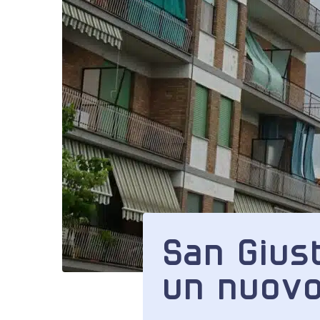
San Gius
un nuovo 