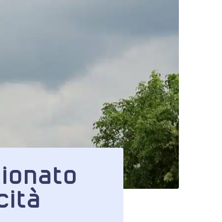
zionato
cità