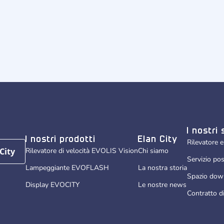
I nostri 
I nostri prodotti
Elan City
Rilevatore e
Rilevatore di velocità EVOLIS Vision
Chi siamo
City
Servizio pos
Lampeggiante EVOFLASH
La nostra storia
Spazio dow
Display EVOCITY
Le nostre news
Contratto di