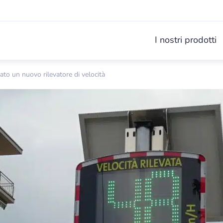
I nostri prodotti
to un nuovo rilevatore di velocità