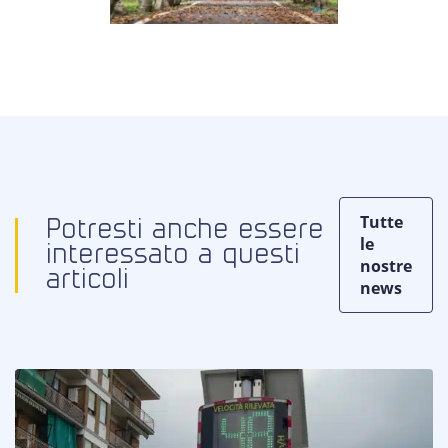
Tutte
Potresti anche essere
le
interessato a questi
nostre
articoli
news