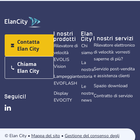
I nostri
Elan
I nostri servizi
prodotti
City
Contatta
Rilevatore elettronico
Rilevatore di
Chi
Elan City
di velocità: vorresti
velocità
siamo
saperne di più?
EVOLIS
La
Chiama
Vision
Servizio post-vendita
nostra
Elan City
e assistenza clienti
Lampeggiante
storia
EVOFLASH
Spazio download
Le
Display
nostre
Contratto di servizio
Seguici!
EVOCITY
news
© Elan City •
Mappa del sito
•
Gestione del consenso degli